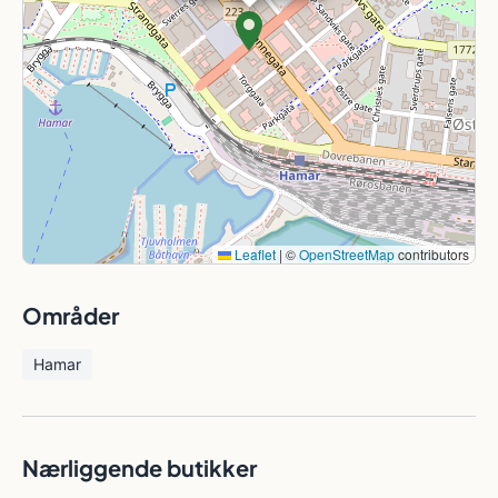
Leaflet
|
©
OpenStreetMap
contributors
Områder
Hamar
Nærliggende butikker