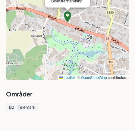
Blomsterstemning
Leaflet
|
©
OpenStreetMap
contributors
Områder
Bø i Telemark