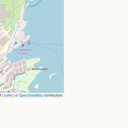
Leaflet
|
©
OpenStreetMap
contributors