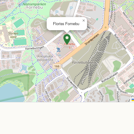
×
Floriss Fornebu