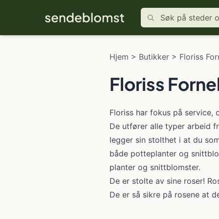
Hjem
>
Butikker
>
Floriss Fo
Floriss Forn
Floriss har fokus på service,
De utfører alle typer arbeid 
legger sin stolthet i at du so
både potteplanter og snittblo
planter og snittblomster.
De er stolte av sine roser! Ro
De er så sikre på rosene at d