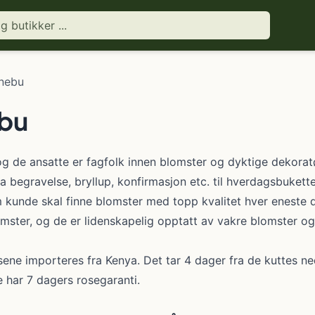
rnebu
ebu
 og de ansatte er fagfolk innen blomster og dyktige dekorat
fra begravelse, bryllup, konfirmasjon etc. til hverdagsbuket
m kunde skal finne blomster med topp kvalitet hver eneste da
mster, og de er lidenskapelig opptatt av vakre blomster og
sene importeres fra Kenya. Det tar 4 dager fra de kuttes ned 
e har 7 dagers rosegaranti.