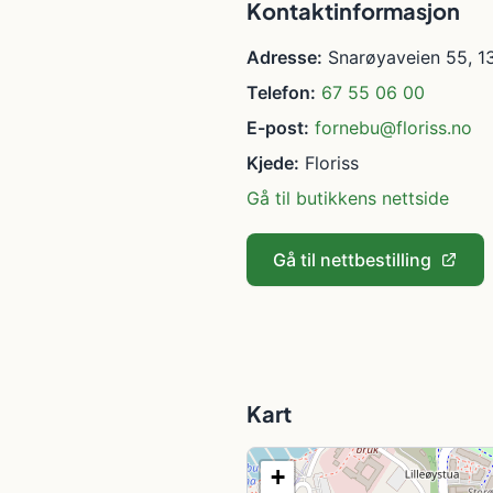
Kontaktinformasjon
Adresse:
Snarøyaveien 55, 1
Telefon:
67 55 06 00
E-post:
fornebu@floriss.no
Kjede:
Floriss
Gå til butikkens nettside
Gå til nettbestilling
Kart
+