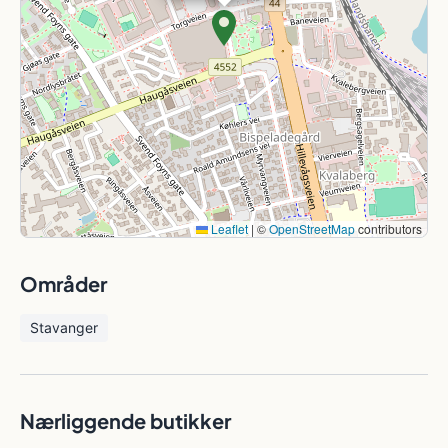
Leaflet
|
©
OpenStreetMap
contributors
Områder
Stavanger
Nærliggende butikker