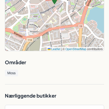
Leaflet
|
©
OpenStreetMap
contributors
Områder
Moss
Nærliggende butikker