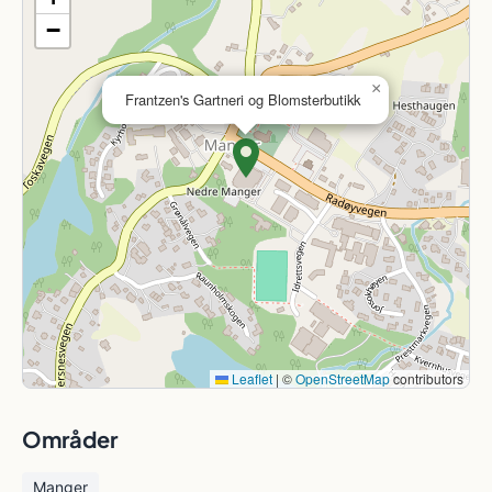
−
×
Frantzen's Gartneri og Blomsterbutikk
Leaflet
|
©
OpenStreetMap
contributors
Områder
Manger