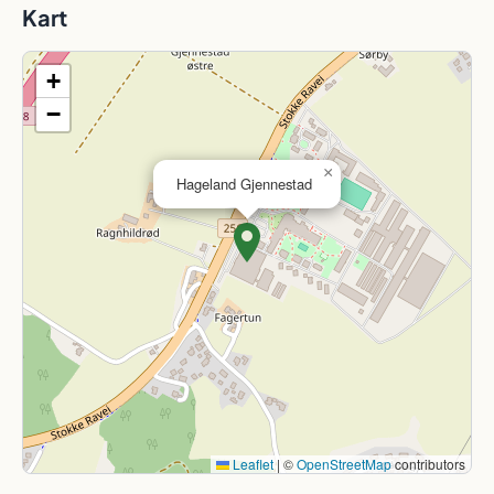
Kart
+
−
×
Hageland Gjennestad
Leaflet
|
©
OpenStreetMap
contributors