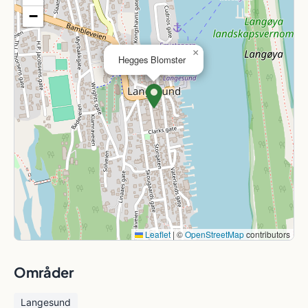
−
×
Hegges Blomster
Leaflet
|
©
OpenStreetMap
contributors
Områder
Langesund