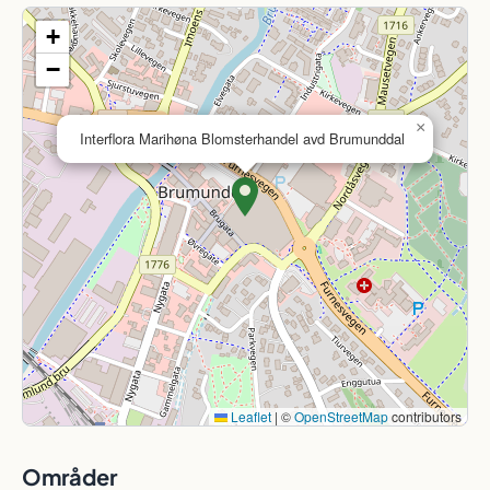
+
−
×
Interflora Marihøna Blomsterhandel avd Brumunddal
Leaflet
|
©
OpenStreetMap
contributors
Områder