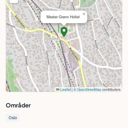
×
Mester Grønn Holtet
Leaflet
|
©
OpenStreetMap
contributors
Områder
Oslo