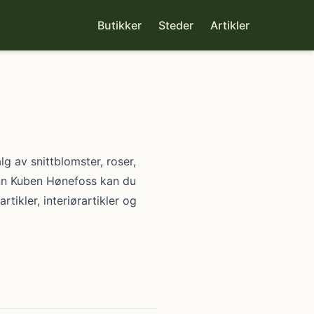
Butikker
Steder
Artikler
g av snittblomster, roser,
ønn Kuben Hønefoss kan du
rtikler, interiørartikler og
0