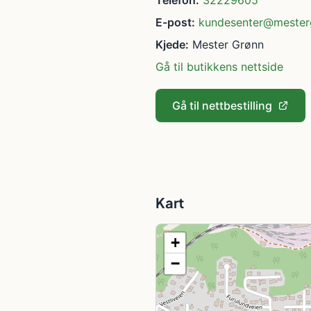
Telefon:
32229605
E-post:
kundesenter@mester
Kjede:
Mester Grønn
Gå til butikkens nettside
Gå til nettbestilling
Kart
+
−