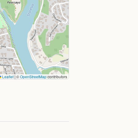
Leaflet
|
©
OpenStreetMap
contributors