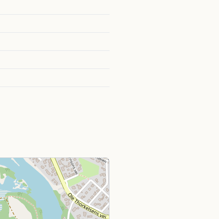
0
0
0