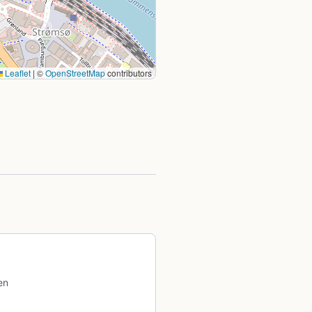
Leaflet
|
©
OpenStreetMap
contributors
en