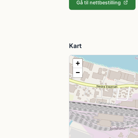
Gå til nettbestilling
Kart
+
−