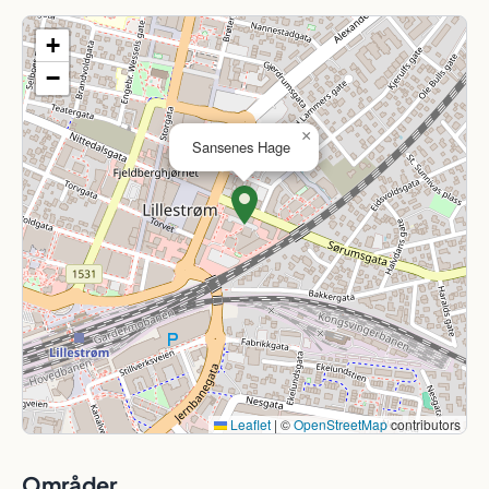
+
−
×
Sansenes Hage
Leaflet
|
©
OpenStreetMap
contributors
Områder