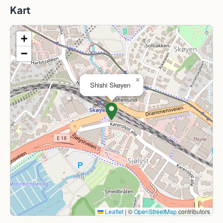
Kart
+
−
×
Shishi Skøyen
Leaflet
|
©
OpenStreetMap
contributors