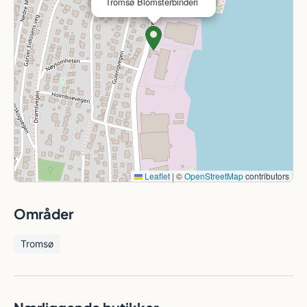
Tromsø Blomsterbinderi
Leaflet
|
©
OpenStreetMap
contributors
Områder
Tromsø