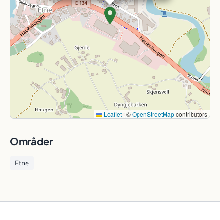
Leaflet
|
©
OpenStreetMap
contributors
Områder
Etne